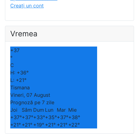
Creaţi un cont
Vremea
+
37
°
C
H:
+
36°
L:
+
21°
Tismana
Vineri, 07 August
Prognoză pe 7 zile
Joi
Sâm
Dum
Lun
Mar
Mie
+
37°
+
37°
+
33°
+
35°
+
37°
+
38°
+
21°
+
21°
+
19°
+
21°
+
21°
+
22°