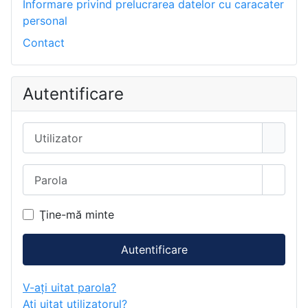
Informare privind prelucrarea datelor cu caracater
personal
Contact
Autentificare
Utilizator
Parola
Arată 
Ţine-mă minte
Autentificare
V-ați uitat parola?
Ați uitat utilizatorul?