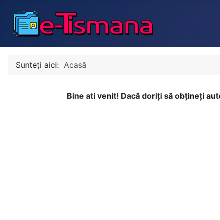
Sunteți aici:
Acasă
Bine ati venit! Dacă doriți să obțineți au