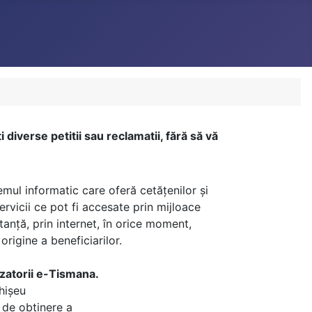
 diverse petitii sau reclamatii, fără să vă
emul informatic care oferă cetățenilor și
ervicii ce pot fi accesate prin mijloace
stanță, prin internet, în orice moment,
origine a beneficiarilor.
izatorii e-Tismana.
hișeu
 de obținere a