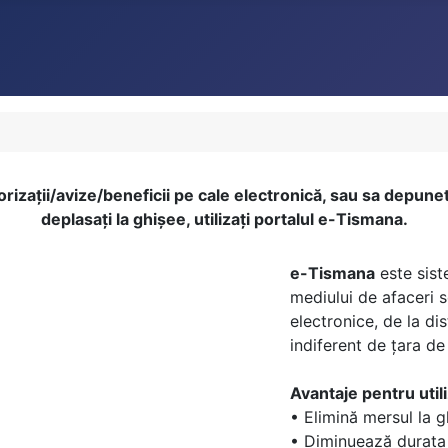
torizații/avize/beneficii pe cale electronică, sau sa depuneti
deplasați la ghișee, utilizați portalul e-Tismana.
e-Tismana
este sist
mediului de afaceri s
electronice, de la di
indiferent de țara de 
Avantaje pentru util
• Elimină mersul la g
• Diminuează durata