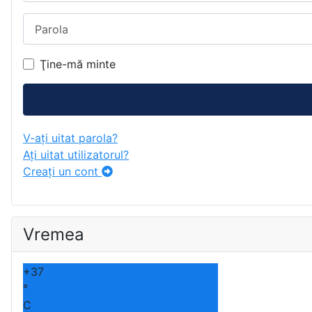
Parola
Ţine-mă minte
V-ați uitat parola?
Ați uitat utilizatorul?
Creaţi un cont
Vremea
+
37
°
C