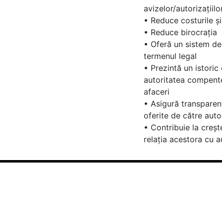
avizelor/autorizațiilo
• Reduce costurile și
• Reduce birocraţia
• Oferă un sistem de n
termenul legal
• Prezintă un istoric
autoritatea compente
afaceri
• Asigură transparența
oferite de către aut
• Contribuie la creșt
relația acestora cu a