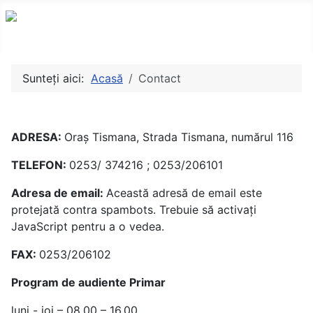
Sunteți aici:
Acasă
Contact
ADRESA:
Oraş Tismana, Strada Tismana, numărul 116
TELEFON:
0253/ 374216 ; 0253/206101
Adresa de email:
Această adresă de email este
protejată contra spambots. Trebuie să activați
JavaScript pentru a o vedea.
FAX:
0253/206102
Program de audiente Primar
luni - joi – 08.00 – 16.00