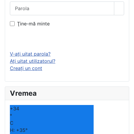
Parola
Arată 
Ţine-mă minte
Autentificare
V-ați uitat parola?
Ați uitat utilizatorul?
Creaţi un cont
Vremea
+
34
°
C
H:
+
35°